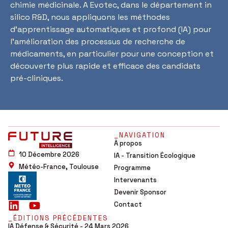
chimie médicinale. A Evotec, dans le département in
silico R&D, nous appliquons les méthodes
d’apprentissage automatiques et profond (IA) pour
l’amélioration des processus de recherche de
médicaments, en particulier pour une conception et
découverte plus rapide et efficace des candidats
pré-cliniques.
_NAVIGATION
À propos
10 Décembre 2026
IA - Transition Écologique
Météo-France, Toulouse
Programme
Intervenants
Devenir Sponsor
Contact
_ÉDITIONS PRÉCÉDENTES
IA Défense & Sécurité - 24 Mars 2026