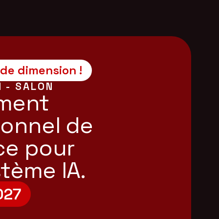
e dimension !
N - SALON
ment
ionnel de
ce pour
tème IA.
027