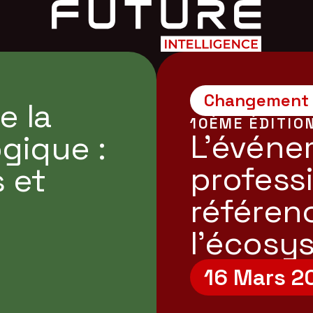
Changement d
e la
10ÈME ÉDITIO
L'événe
ogique :
profess
s et
référen
l’écosys
16 Mars 2